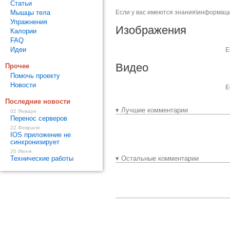
Статьи
Мышцы тела
Если у вас имеются знания\информаци
Упражнения
Изображения
Калории
FAQ
Идеи
Е
Видео
Прочее
Помочь проекту
Новости
Е
Последние новости
▾ Лучшие комментарии
02 Января
Перенос серверов
22 Февраля
IOS приложение не
синхронизирует
20 Июня
Технические работы
▾ Остальные комментарии