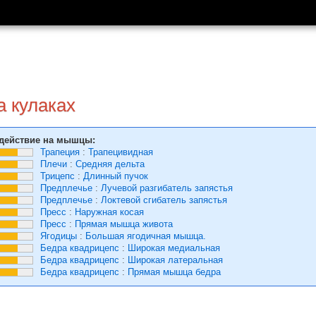
а кулаках
действие на мышцы:
Трапеция
:
Трапецивидная
Плечи
:
Средняя дельта
Трицепс
:
Длинный пучок
Предплечье
:
Лучевой разгибатель запястья
Предплечье
:
Локтевой сгибатель запястья
Пресс
:
Наружная косая
Пресс
:
Прямая мышца живота
Ягодицы
:
Большая ягодичная мышца.
Бедра квадрицепс
:
Широкая медиальная
Бедра квадрицепс
:
Широкая латеральная
Бедра квадрицепс
:
Прямая мышца бедра