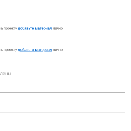
о
добавьте материал
чь проекту
лично
добавьте материал
чь проекту
лично
елены