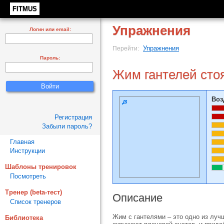
FITMUS
Упражнения
Логин или email:
Упражнения
Перейти:
Пароль:
Жим гантелей сто
Воз
Регистрация
Забыли пароль?
Главная
Инструкции
Шаблоны тренировок
Посмотреть
Тренер (beta-тест)
Описание
Список тренеров
Жим с гантелями – это одно из луч
Библиотека