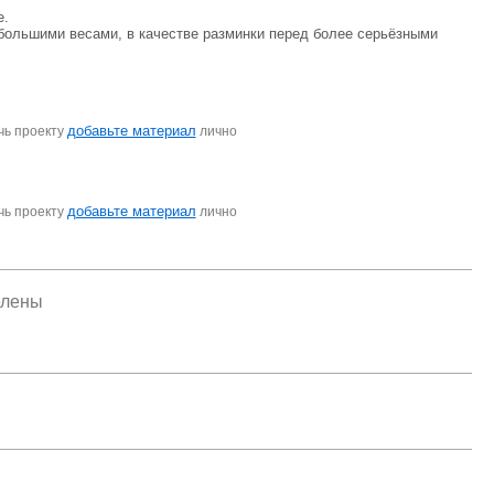
е.
 большими весами, в качестве разминки перед более серьёзными
добавьте материал
чь проекту
лично
добавьте материал
чь проекту
лично
елены