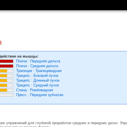
я
действие на мышцы:
Плечи
:
Передняя дельта
Плечи
:
Средняя дельта
Трапеция
:
Трапецивидная
Трицепс
:
Боковой пучок
Трицепс
:
Длинный пучок
Трицепс
:
Средний пучок
Спина
:
Ромбовидная
Пресс
:
Передняя зубчатая
ших упражнений для глубокой проработки средних и передних дельт. Уп