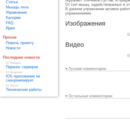
окружают плечевой сустав, и прид
Статьи
От сил мышц, задействованных в эт
Мышцы тела
В данном упражнении активно работ
Упражнения
упражнениями.
Калории
Изображения
FAQ
Идеи
Е
Прочее
Помочь проекту
Видео
Новости
Е
Последние новости
02 Января
Перенос серверов
▾ Лучшие комментарии
22 Февраля
IOS приложение не
синхронизирует
20 Июня
Технические работы
▾ Остальные комментарии