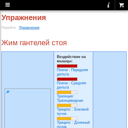
Упражнения
Упражнения
Перейти:
Жим гантелей стоя
Воздействие на
мышцы:
Плечи
:
Передняя
дельта
Плечи
:
Средняя
дельта
Трапеция
:
Трапецивидная
Трицепс
:
Боковой
пучок
Трицепс
:
Длинный
пучок