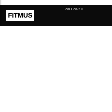
2011-2026 ©
FITMUS
Полезно
Контакты
Пользовательское соглашение
Политика конфиденциальности
Техническая поддержка
Публичная оферта
Предложения и жалобы
support@fitmus.com
Проект
Инструкции
Для разработчиков
FAQ (Вопросы и Ответы)