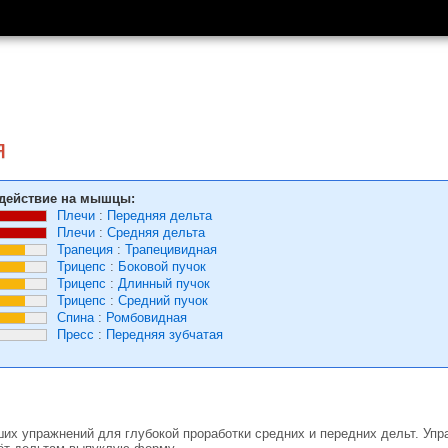
я
действие на мышцы:
Плечи
:
Передняя дельта
Плечи
:
Средняя дельта
Трапеция
:
Трапецивидная
Трицепс
:
Боковой пучок
Трицепс
:
Длинный пучок
Трицепс
:
Средний пучок
Спина
:
Ромбовидная
Пресс
:
Передняя зубчатая
ших упражнений для глубокой проработки средних и передних дельт. Уп