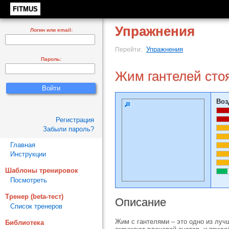
FITMUS
Упражнения
Логин или email:
Упражнения
Перейти:
Пароль:
Жим гантелей сто
Воз
Регистрация
Забыли пароль?
Главная
Инструкции
Шаблоны тренировок
Посмотреть
Тренер (beta-тест)
Описание
Список тренеров
Жим с гантелями – это одно из луч
Библиотека