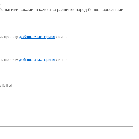
е.
 большими весами, в качестве разминки перед более серьёзными
добавьте материал
чь проекту
лично
добавьте материал
чь проекту
лично
елены