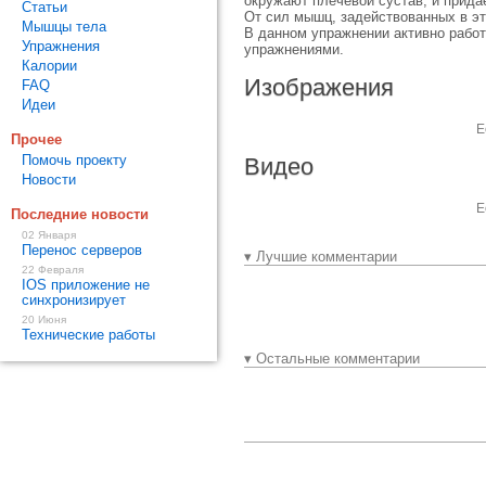
окружают плечевой сустав, и прид
Статьи
От сил мышц, задействованных в эт
Мышцы тела
В данном упражнении активно работ
Упражнения
упражнениями.
Калории
Изображения
FAQ
Идеи
Е
Прочее
Помочь проекту
Видео
Новости
Е
Последние новости
02 Января
Перенос серверов
▾ Лучшие комментарии
22 Февраля
IOS приложение не
синхронизирует
20 Июня
Технические работы
▾ Остальные комментарии