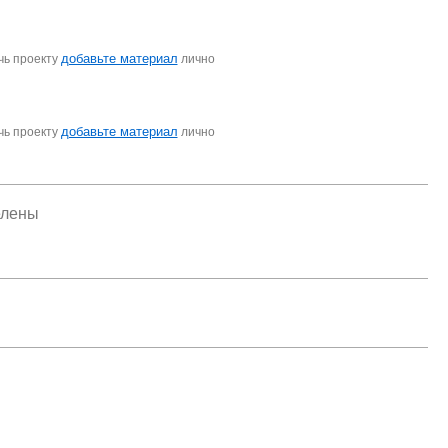
добавьте материал
чь проекту
лично
добавьте материал
чь проекту
лично
елены