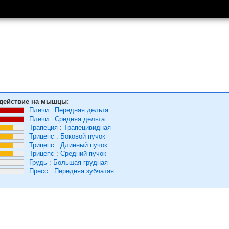
действие на мышцы:
Плечи
:
Передняя дельта
Плечи
:
Средняя дельта
Трапеция
:
Трапецивидная
Трицепс
:
Боковой пучок
Трицепс
:
Длинный пучок
Трицепс
:
Средний пучок
Грудь
:
Большая грудная
Пресс
:
Передняя зубчатая