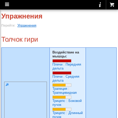
Упражнения
Упражнения
Перейти:
Толчок гири
Воздействие на
мышцы:
Плечи
:
Передняя
дельта
Плечи
:
Средняя
дельта
Трапеция
:
Трапецивидная
Трицепс
:
Боковой
пучок
Трицепс
:
Длинный
пучок