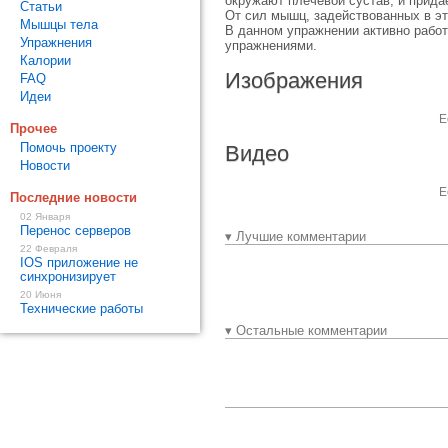
окружают плечевой сустав, и прид
Статьи
От сил мышц, задействованных в эт
Мышцы тела
В данном упражнении активно работ
Упражнения
упражнениями.
Калории
Изображения
FAQ
Идеи
Е
Прочее
Помочь проекту
Видео
Новости
Е
Последние новости
02 Января
Перенос серверов
▾ Лучшие комментарии
22 Февраля
IOS приложение не
синхронизирует
20 Июня
Технические работы
▾ Остальные комментарии