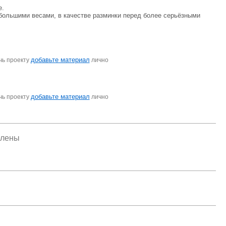
е.
 большими весами, в качестве разминки перед более серьёзными
добавьте материал
чь проекту
лично
добавьте материал
чь проекту
лично
елены