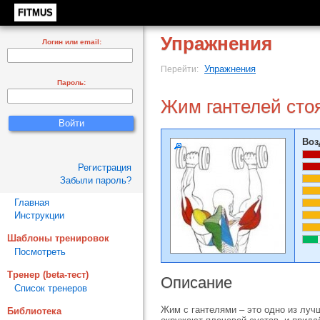
FITMUS
Упражнения
Логин или email:
Упражнения
Перейти:
Пароль:
Жим гантелей сто
Воз
Регистрация
Забыли пароль?
Главная
Инструкции
Шаблоны тренировок
Посмотреть
Тренер (beta-тест)
Описание
Список тренеров
Жим с гантелями – это одно из луч
Библиотека