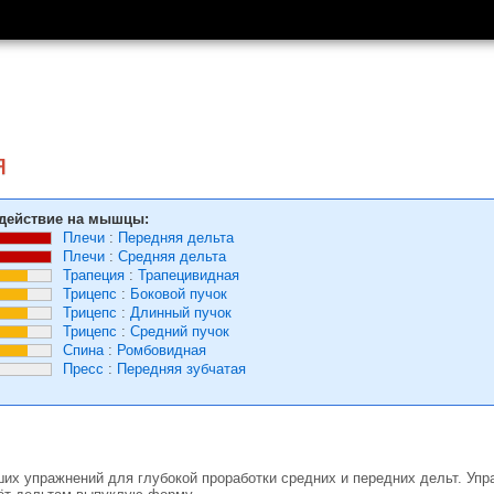
я
действие на мышцы:
Плечи
:
Передняя дельта
Плечи
:
Средняя дельта
Трапеция
:
Трапецивидная
Трицепс
:
Боковой пучок
Трицепс
:
Длинный пучок
Трицепс
:
Средний пучок
Спина
:
Ромбовидная
Пресс
:
Передняя зубчатая
ших упражнений для глубокой проработки средних и передних дельт. Уп