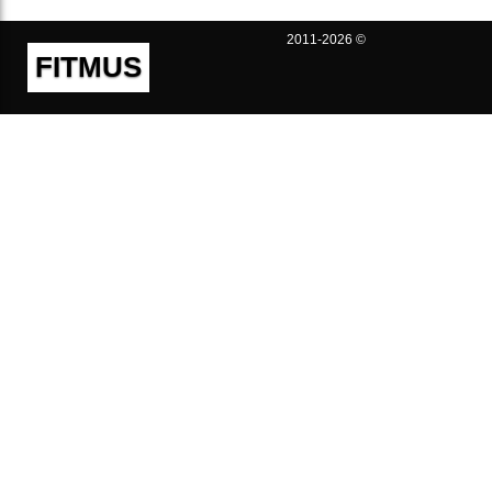
2011-2026 ©
FITMUS
Полезно
Контакты
Пользовательское соглашение
Политика конфиденциальности
Техническая поддержка
Публичная оферта
Предложения и жалобы
support@fitmus.com
Проект
Инструкции
Для разработчиков
FAQ (Вопросы и Ответы)