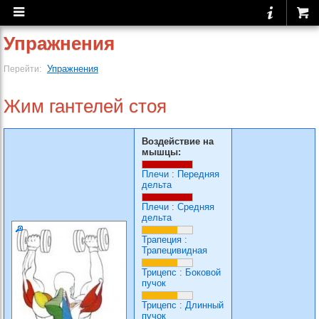
Упражнения
Упражнения
Перейти:
Жим гантелей стоя
Воздействие на
мышцы:
Плечи
:
Передняя
дельта
Плечи
:
Средняя
дельта
Трапеция
:
Трапецивидная
Трицепс
:
Боковой
пучок
Трицепс
:
Длинный
пучок