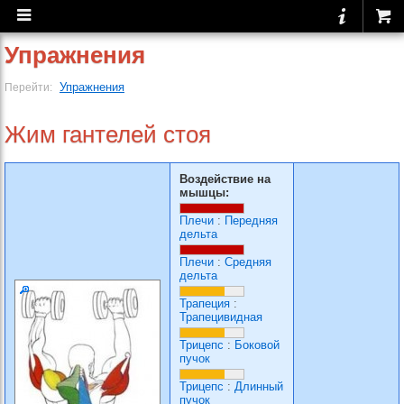
Упражнения
Упражнения
Перейти:
Жим гантелей стоя
Воздействие на
мышцы:
Плечи
:
Передняя
дельта
Плечи
:
Средняя
дельта
Трапеция
:
Трапецивидная
Трицепс
:
Боковой
пучок
Трицепс
:
Длинный
пучок