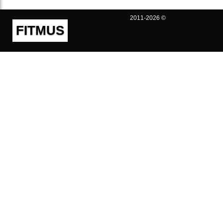
2011-2026 ©
FITMUS
Полезно
Контакты
Пользовательское соглашение
Политика конфиденциальности
Техническая поддержка
Публичная оферта
Предложения и жалобы
support@fitmus.com
Проект
Инструкции
Для разработчиков
FAQ (Вопросы и Ответы)