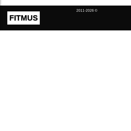
2011-2026 ©
FITMUS
Полезно
Контакты
Пользовательское соглашение
Политика конфиденциальности
Техническая поддержка
Публичная оферта
Предложения и жалобы
support@fitmus.com
Проект
Инструкции
Для разработчиков
FAQ (Вопросы и Ответы)