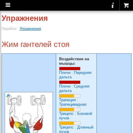
Упражнения
Упражнения
Перейти:
Жим гантелей стоя
Воздействие на
мышцы:
Плечи
:
Передняя
дельта
Плечи
:
Средняя
дельта
Трапеция
:
Трапецивидная
Трицепс
:
Боковой
пучок
Трицепс
:
Длинный
пучок