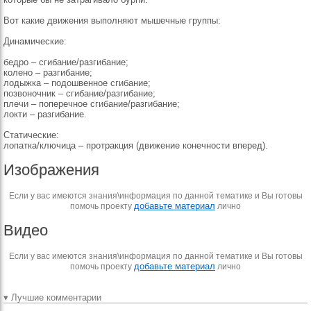
Вот какие движения выполняют мышечные группы:
Динамические:
бедро – сгибание/разгибание;
колено – разгибание;
лодыжка – подошвенное сгибание;
позвоночник – сгибание/разгибание;
плечи – поперечное сгибание/разгибание;
локти – разгибание.
Статические:
лопатка/ключица – протракция (движение конечности вперед).
Изображения
Если у вас имеются знания\информация по данной тематике и Вы готовы
добавьте материал
помочь проекту
лично
Видео
Если у вас имеются знания\информация по данной тематике и Вы готовы
добавьте материал
помочь проекту
лично
▾ Лучшие комментарии