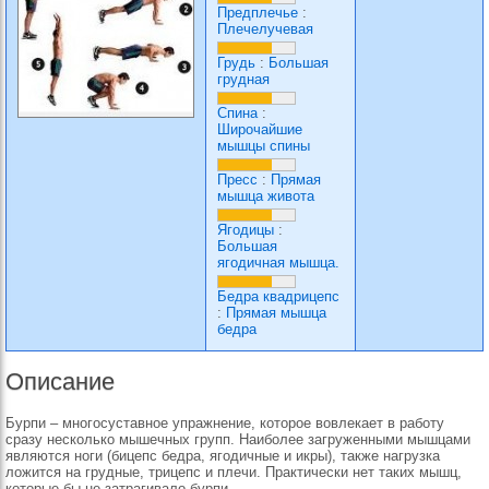
Предплечье
:
Плечелучевая
Грудь
:
Большая
грудная
Спина
:
Широчайшие
мышцы спины
Пресс
:
Прямая
мышца живота
Ягодицы
:
Большая
ягодичная мышца.
Бедра квадрицепс
:
Прямая мышца
бедра
Описание
Бурпи – многосуставное упражнение, которое вовлекает в работу
сразу несколько мышечных групп. Наиболее загруженными мышцами
являются ноги (бицепс бедра, ягодичные и икры), также нагрузка
ложится на грудные, трицепс и плечи. Практически нет таких мышц,
которые бы не затрагивало бурпи.