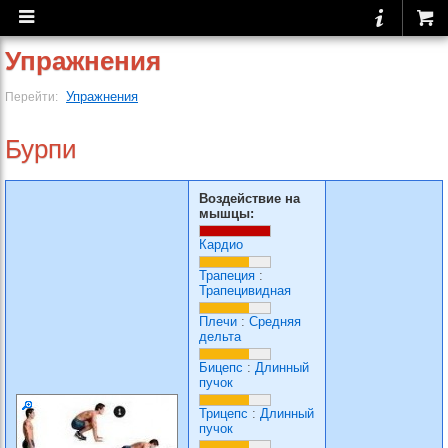
Упражнения
Упражнения
Перейти:
Бурпи
Воздействие на
мышцы:
Кардио
Трапеция
:
Трапецивидная
Плечи
:
Средняя
дельта
Бицепс
:
Длинный
пучок
Трицепс
:
Длинный
пучок