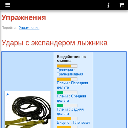
Упражнения
Упражнения
Перейти:
Удары с экспандером лыжника
Воздействие на
мышцы:
Трапеция
:
Трапецивидная
Плечи
:
Передняя
дельта
Плечи
:
Средняя
дельта
Плечи
:
Задняя
дельта
Бицепс
:
Плечевая