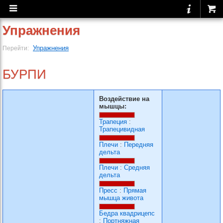
Упражнения
Упражнения
Перейти:
БУРПИ
Воздействие на
мышцы:
Трапеция
:
Трапецивидная
Плечи
:
Передняя
дельта
Плечи
:
Средняя
дельта
Пресс
:
Прямая
мышца живота
Бедра квадрицепс
:
Портняжная