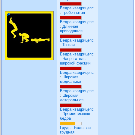
Бедра квадрицепс
:
Гребенчатая
Бедра квадрицепс
:
Длинная
приводящая
Бедра квадрицепс
:
Тонкая
Бедра квадрицепс
:
Напрягатель
широкой фасции
Бедра квадрицепс
:
Широкая
медиальная
Бедра квадрицепс
:
Широкая
латеральная
Бедра квадрицепс
:
Прямая мышца
бедра
Грудь
:
Большая
грудная