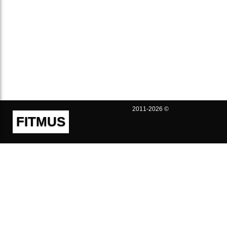
2011-2026 ©
FITMUS
Полезно
Контакты
Пользовательское соглашение
Политика конфиденциальности
Техническая поддержка
Публичная оферта
Предложения и жалобы
support@fitmus.com