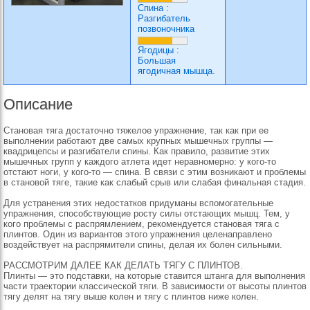
Спина
:
Разгибатель
позвоночника
Ягодицы
:
Большая
ягодичная мышца.
Описание
Становая тяга достаточно тяжелое упражнение, так как при ее
выполнении работают две самых крупных мышечных группы —
квадрицепсы и разгибатели спины. Как правило, развитие этих
мышечных групп у каждого атлета идет неравномерно: у кого-то
отстают ноги, у кого-то — спина. В связи с этим возникают и проблемы
в становой тяге, такие как слабый срыв или слабая финальная стадия.
Для устранения этих недостатков придуманы вспомогательные
упражнения, способствующие росту силы отстающих мышц. Тем, у
кого проблемы с распрямлением, рекомендуется становая тяга с
плинтов. Один из вариантов этого упражнения целенаправлено
воздействует на распрямители спины, делая их болен сильными.
РАССМОТРИМ ДАЛЕЕ КАК ДЕЛАТЬ ТЯГУ С ПЛИНТОВ.
Плинты — это подставки, на которые ставится штанга для выполнения
части траектории классической тяги. В зависимости от высоты плинтов
тягу делят на тягу выше колен и тягу с плинтов ниже колен.