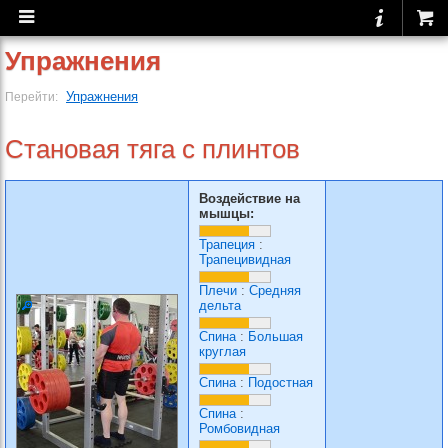
Упражнения
Упражнения
Перейти:
Становая тяга с плинтов
Воздействие на
мышцы:
Трапеция
:
Трапецивидная
Плечи
:
Средняя
дельта
Спина
:
Большая
круглая
Спина
:
Подостная
Спина
:
Ромбовидная