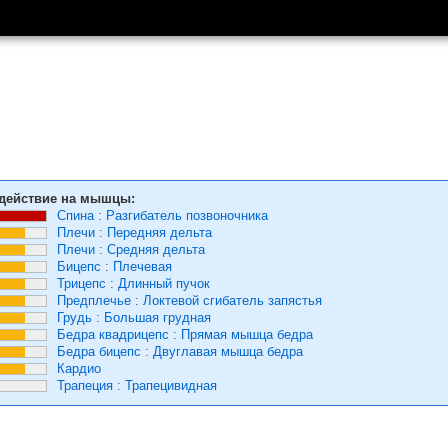
действие на мышцы:
Спина
:
Разгибатель позвоночника
Плечи
:
Передняя дельта
Плечи
:
Средняя дельта
Бицепс
:
Плечевая
Трицепс
:
Длинный пучок
Предплечье
:
Локтевой сгибатель запястья
Грудь
:
Большая грудная
Бедра квадрицепс
:
Прямая мышца бедра
Бедра бицепс
:
Двуглавая мышца бедра
Кардио
Трапеция
:
Трапецивидная