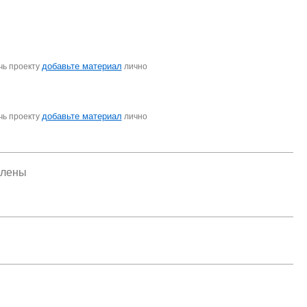
добавьте материал
чь проекту
лично
добавьте материал
чь проекту
лично
елены