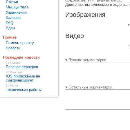
средних дельт и грудных мышц.
Статьи
Движение, выполняемое в ходе выпо
Мышцы тела
Упражнения
Изображения
Калории
FAQ
Е
Идеи
Видео
Прочее
Помочь проекту
Е
Новости
Последние новости
▾ Лучшие комментарии
02 Января
Перенос серверов
22 Февраля
IOS приложение не
синхронизирует
20 Июня
▾ Остальные комментарии
Технические работы