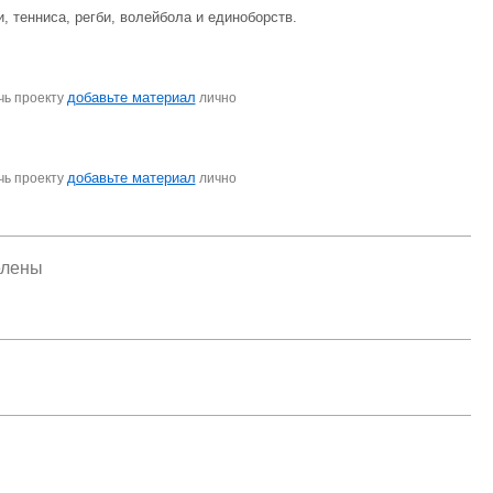
, тенниса, регби, волейбола и единоборств.
добавьте материал
чь проекту
лично
добавьте материал
чь проекту
лично
елены