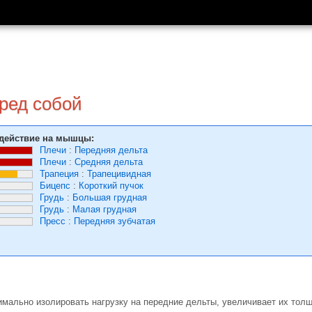
ред собой
действие на мышцы:
Плечи
:
Передняя дельта
Плечи
:
Средняя дельта
Трапеция
:
Трапецивидная
Бицепс
:
Короткий пучок
Грудь
:
Большая грудная
Грудь
:
Малая грудная
Пресс
:
Передняя зубчатая
мально изолировать нагрузку на передние дельты, увеличивает их толщ