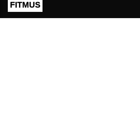
FITMUS
Полезно
Контакты
Пользовательское соглашение
Политика конфиденциальности
Техническая поддержка
Публичная оферта
Предложения и жалобы
support@fitmus.com
Проект
Инструкции
Для разработчиков
FAQ (Вопросы и Ответы)