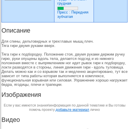
грудная
Пресс
:
Передняя
зубчатая
Описание
Для спины, дельтовидных и трехглавых мышц плеч.
Тяга гири двумя руками вверх.
Тяга гири к подбородку. Положение стоя, двумя руками держим ручку
гирю, руки опущены вдоль тела, делается подсед и из нижнего
положения вместе с выпрямлением ног идет рывок гири к подбородку,
локти разводятся в стороны, линия движения гири - вдоль туловища.
Делать можно как и со взрывом так и медленно акцентировано, тут все
зависит от типа работы которая выполняется в комплексе,
функциональная взрывная или силовая. Упражнение хорошо нагружает
бедра, ягодицы, плечи и трапеции.
Изображения
Если у вас имеются знания\информация по данной тематике и Вы готовы
добавьте материал
помочь проекту
лично
Видео