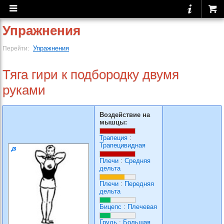
Упражнения
Упражнения
Перейти:
Тяга гири к подбородку двумя
руками
Воздействие на
мышцы:
Трапеция
:
Трапецивидная
Плечи
:
Средняя
дельта
Плечи
:
Передняя
дельта
Бицепс
:
Плечевая
Грудь
:
Большая