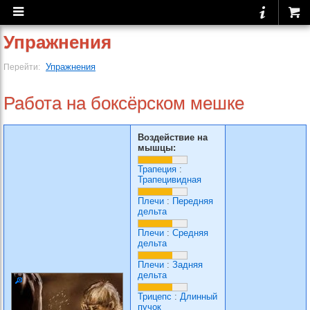
Упражнения
Упражнения
Перейти:
Работа на боксёрском мешке
Воздействие на
мышцы:
Трапеция
:
Трапецивидная
Плечи
:
Передняя
дельта
Плечи
:
Средняя
дельта
Плечи
:
Задняя
дельта
Трицепс
:
Длинный
пучок