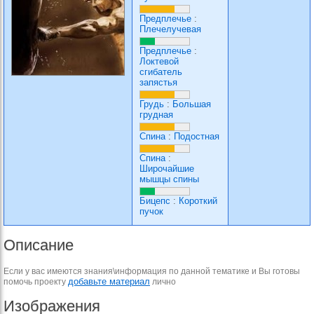
Предплечье
:
Плечелучевая
Предплечье
:
Локтевой
сгибатель
запястья
Грудь
:
Большая
грудная
Спина
:
Подостная
Спина
:
Широчайшие
мышцы спины
Бицепс
:
Короткий
пучок
Описание
Если у вас имеются знания\информация по данной тематике и Вы готовы
добавьте материал
помочь проекту
лично
Изображения