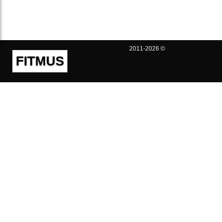
2011-2026 ©
FITMUS
Полезно
Контакты
Пользовательское соглашение
Политика конфиденциальности
Техническая поддержка
Публичная оферта
Предложения и жалобы
support@fitmus.com
Проект
Инструкции
Для разработчиков
FAQ (Вопросы и Ответы)