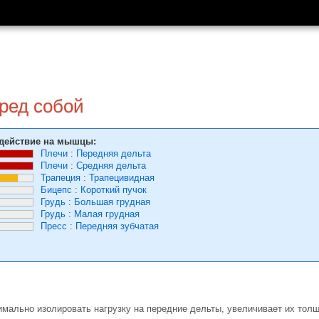
ред собой
действие на мышцы:
Плечи
:
Передняя дельта
Плечи
:
Средняя дельта
Трапеция
:
Трапецивидная
Бицепс
:
Короткий пучок
Грудь
:
Большая грудная
Грудь
:
Малая грудная
Пресс
:
Передняя зубчатая
мально изолировать нагрузку на передние дельты, увеличивает их толщ