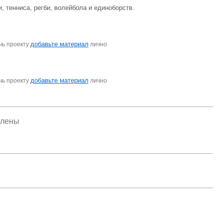
, тенниса, регби, волейбола и единоборств.
добавьте материал
чь проекту
лично
добавьте материал
чь проекту
лично
елены