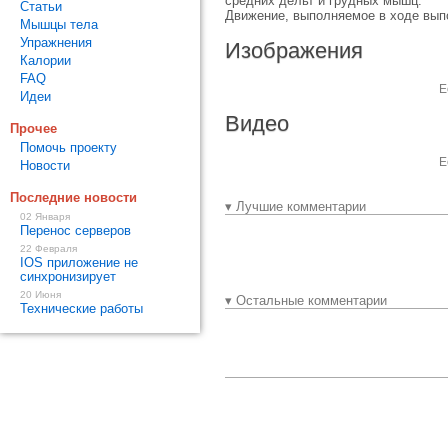
средних дельт и грудных мышц.
Статьи
Движение, выполняемое в ходе выпо
Мышцы тела
Упражнения
Изображения
Калории
FAQ
Е
Идеи
Видео
Прочее
Помочь проекту
Е
Новости
Последние новости
▾ Лучшие комментарии
02 Января
Перенос серверов
22 Февраля
IOS приложение не
синхронизирует
20 Июня
▾ Остальные комментарии
Технические работы