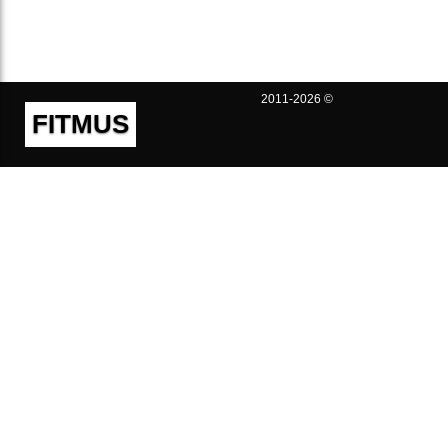
2011-2026 ©
FITMUS
Полезно
Контакты
Пользовательское соглашение
Политика конфиденциальности
Техническая поддержка
Публичная оферта
Предложения и жалобы
support@fitmus.com
Проект
Инструкции
Для разработчиков
FAQ (Вопросы и Ответы)