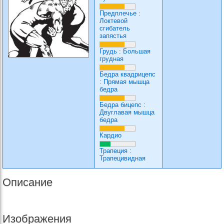
Предплечье
:
Локтевой
сгибатель
запястья
Грудь
:
Большая
грудная
Бедра квадрицепс
:
Прямая мышца
бедра
Бедра бицепс
:
Двуглавая мышца
бедра
Кардио
Трапеция
:
Трапецивидная
Описание
Изображения