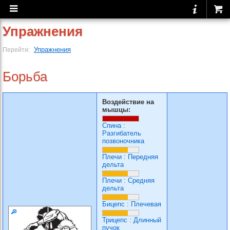
Упражнения
Упражнения
Перейти:
Борьба
Воздействие на
мышцы:
Спина
:
Разгибатель
позвоночника
Плечи
:
Передняя
дельта
Плечи
:
Средняя
дельта
Бицепс
:
Плечевая
Трицепс
:
Длинный
пучок