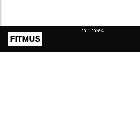
2011-2026 ©
FITMUS
Полезно
Контакты
Пользовательское соглашение
Политика конфиденциальности
Техническая поддержка
Публичная оферта
Предложения и жалобы
support@fitmus.com
Проект
Инструкции
Для разработчиков
FAQ (Вопросы и Ответы)