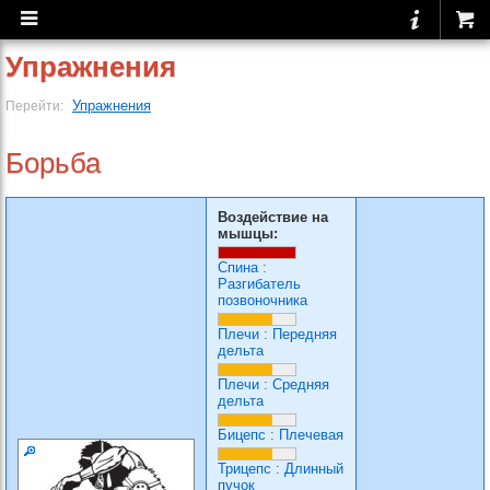
Упражнения
Упражнения
Перейти:
Борьба
Воздействие на
мышцы:
Спина
:
Разгибатель
позвоночника
Плечи
:
Передняя
дельта
Плечи
:
Средняя
дельта
Бицепс
:
Плечевая
Трицепс
:
Длинный
пучок