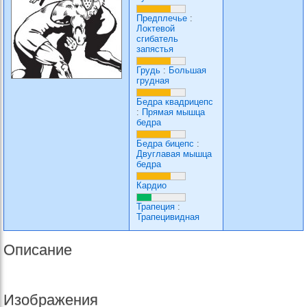
Предплечье
:
Локтевой
сгибатель
запястья
Грудь
:
Большая
грудная
Бедра квадрицепс
:
Прямая мышца
бедра
Бедра бицепс
:
Двуглавая мышца
бедра
Кардио
Трапеция
:
Трапецивидная
Описание
Изображения