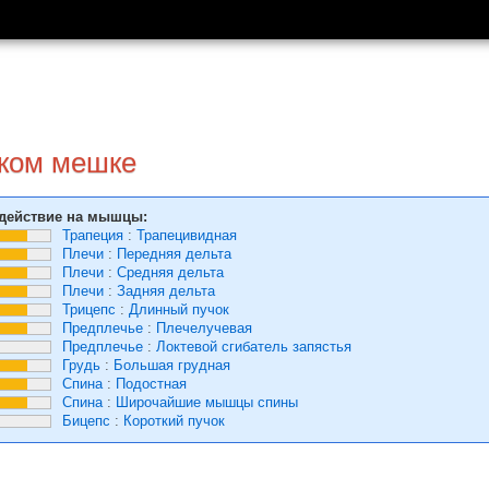
ском мешке
действие на мышцы:
Трапеция
:
Трапецивидная
Плечи
:
Передняя дельта
Плечи
:
Средняя дельта
Плечи
:
Задняя дельта
Трицепс
:
Длинный пучок
Предплечье
:
Плечелучевая
Предплечье
:
Локтевой сгибатель запястья
Грудь
:
Большая грудная
Спина
:
Подостная
Спина
:
Широчайшие мышцы спины
Бицепс
:
Короткий пучок