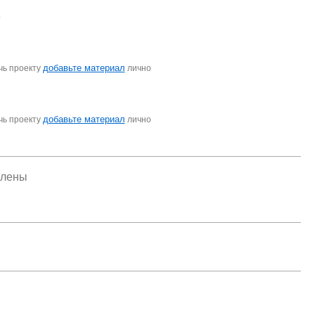
о
добавьте материал
чь проекту
лично
добавьте материал
чь проекту
лично
елены