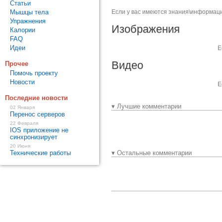
Статьи
Мышцы тела
Если у вас имеются знания\информаци
Упражнения
Изображения
Калории
FAQ
Идеи
Е
Видео
Прочее
Помочь проекту
Новости
Е
Последние новости
▾ Лучшие комментарии
02 Января
Перенос серверов
22 Февраля
IOS приложение не
синхронизирует
20 Июня
Технические работы
▾ Остальные комментарии