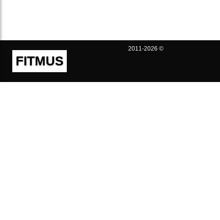
2011-2026 ©
FITMUS
Полезно
Контакты
Пользовательское соглашение
Политика конфиденциальности
Техническая поддержка
Публичная оферта
Предложения и жалобы
support@fitmus.com
Проект
Инструкции
Для разработчиков
FAQ (Вопросы и Ответы)