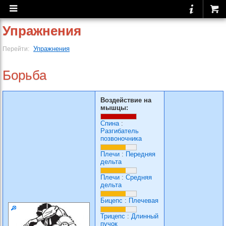
Упражнения
Упражнения
Перейти:
Борьба
Воздействие на
мышцы:
Спина
:
Разгибатель
позвоночника
Плечи
:
Передняя
дельта
Плечи
:
Средняя
дельта
Бицепс
:
Плечевая
Трицепс
:
Длинный
пучок