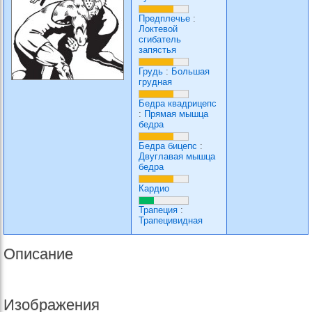
Предплечье
:
Локтевой
сгибатель
запястья
Грудь
:
Большая
грудная
Бедра квадрицепс
:
Прямая мышца
бедра
Бедра бицепс
:
Двуглавая мышца
бедра
Кардио
Трапеция
:
Трапецивидная
Описание
Изображения