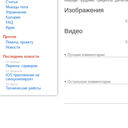
Мышцы: грудные, трицепсы, дельто
Статьи
Мышцы тела
Изображения
Упражнения
Калории
Е
FAQ
Идеи
Видео
Прочее
Помочь проекту
Е
Новости
▾ Лучшие комментарии
Последние новости
02 Января
Перенос серверов
22 Февраля
IOS приложение не
синхронизирует
▾ Остальные комментарии
20 Июня
Технические работы