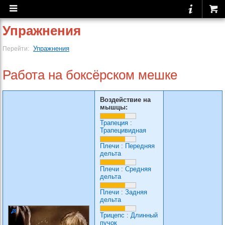
Упражнения
Упражнения
Перейти:
Работа на боксёрском мешке
Воздействие на
мышцы:
Трапеция
:
Трапецивидная
Плечи
:
Передняя
дельта
Плечи
:
Средняя
дельта
Плечи
:
Задняя
дельта
Трицепс
:
Длинный
пучок