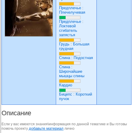
Предплечье
:
Плечелучевая
Предплечье
:
Локтевой
сгибатель
запястья
Грудь
:
Большая
грудная
Спина
:
Подостная
Спина
:
Широчайшие
мышцы спины
Кардио
Бицепс
:
Короткий
пучок
Описание
Если у вас имеются знания\информация по данной тематике и Вы готовы
добавьте материал
помочь проекту
лично