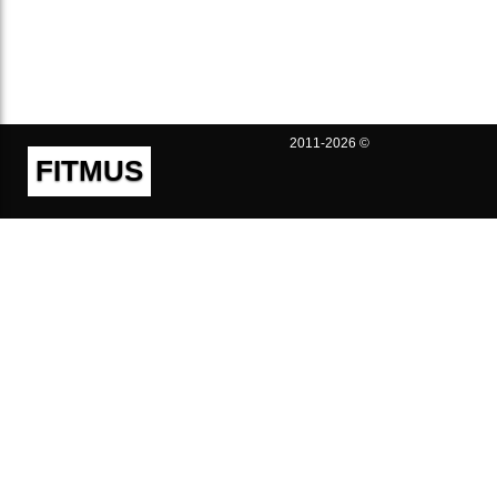
2011-2026 ©
FITMUS
Полезно
Контакты
Пользовательское соглашение
Политика конфиденциальности
Техническая поддержка
Публичная оферта
Предложения и жалобы
support@fitmus.com
Проект
Инструкции
Для разработчиков
FAQ (Вопросы и Ответы)