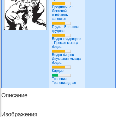
Предплечье
:
Локтевой
сгибатель
запястья
Грудь
:
Большая
грудная
Бедра квадрицепс
:
Прямая мышца
бедра
Бедра бицепс
:
Двуглавая мышца
бедра
Кардио
Трапеция
:
Трапецивидная
Описание
Изображения