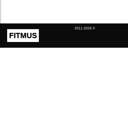
2011-2026 ©
FITMUS
Полезно
Контакты
Пользовательское соглашение
Политика конфиденциальности
Техническая поддержка
Публичная оферта
Предложения и жалобы
support@fitmus.com
Проект
Инструкции
Для разработчиков
FAQ (Вопросы и Ответы)