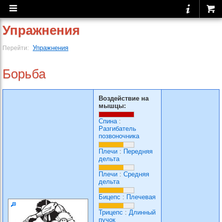
Упражнения
Упражнения
Перейти:
Борьба
Воздействие на
мышцы:
Спина
:
Разгибатель
позвоночника
Плечи
:
Передняя
дельта
Плечи
:
Средняя
дельта
Бицепс
:
Плечевая
Трицепс
:
Длинный
пучок