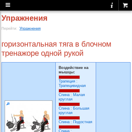
Упражнения
Упражнения
Перейти:
горизонтальная тяга в блочном
тренажоре одной рукой
Воздействие на
мышцы:
Трапеция
:
Трапецивидная
Спина
:
Малая
круглая
Спина
:
Большая
круглая
Спина
:
Подостная
Спина
: