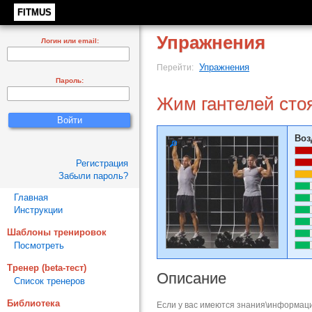
FITMUS
Упражнения
Логин или email:
Упражнения
Перейти:
Пароль:
Жим гантелей сто
Воз
Регистрация
Забыли пароль?
Главная
Инструкции
Шаблоны тренировок
Посмотреть
Тренер (beta-тест)
Описание
Список тренеров
Библиотека
Если у вас имеются знания\информаци