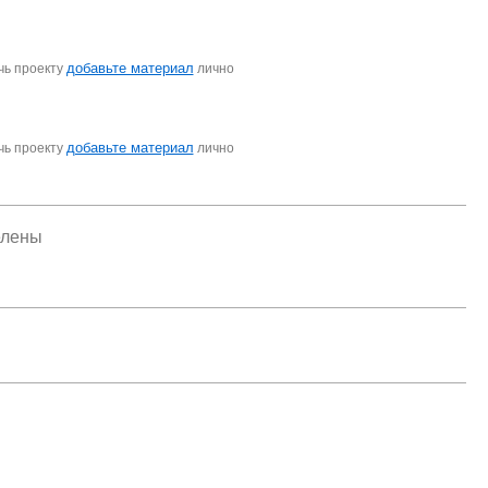
добавьте материал
чь проекту
лично
добавьте материал
чь проекту
лично
елены