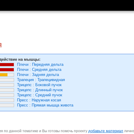
я
действие на мышцы:
Плечи
:
Передняя дельта
Плечи
:
Средняя дельта
Плечи
:
Задняя дельта
Трапеция
:
Трапецивидная
Трицепс
:
Боковой пучок
Трицепс
:
Длинный пучок
Трицепс
:
Средний пучок
Пресс
:
Наружная косая
Пресс
:
Прямая мышца живота
добавьте материал
я по данной тематике и Вы готовы помочь проекту
личн