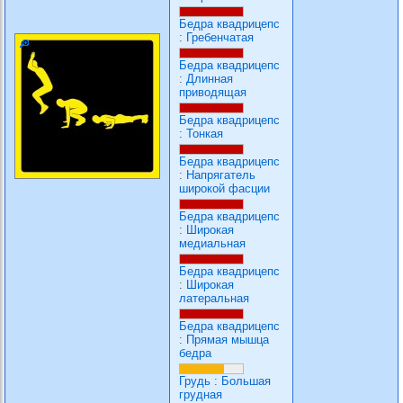
Бедра квадрицепс
:
Гребенчатая
Бедра квадрицепс
:
Длинная
приводящая
Бедра квадрицепс
:
Тонкая
Бедра квадрицепс
:
Напрягатель
широкой фасции
Бедра квадрицепс
:
Широкая
медиальная
Бедра квадрицепс
:
Широкая
латеральная
Бедра квадрицепс
:
Прямая мышца
бедра
Грудь
:
Большая
грудная