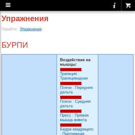
Упражнения
Упражнения
Перейти:
БУРПИ
Воздействие на
мышцы:
Трапеция
:
Трапецивидная
Плечи
:
Передняя
дельта
Плечи
:
Средняя
дельта
Пресс
:
Прямая
мышца живота
Бедра квадрицепс
:
Портняжная