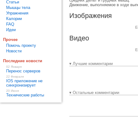
средних дельт и грудных мышц.
Статьи
Движение, выполняемое в ходе выпо
Мышцы тела
Упражнения
Изображения
Калории
FAQ
Е
Идеи
Видео
Прочее
Помочь проекту
Е
Новости
Последние новости
▾ Лучшие комментарии
02 Января
Перенос серверов
22 Февраля
IOS приложение не
синхронизирует
20 Июня
▾ Остальные комментарии
Технические работы