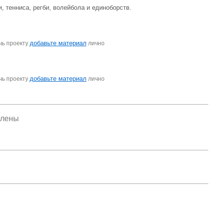
, тенниса, регби, волейбола и единоборств.
добавьте материал
чь проекту
лично
добавьте материал
чь проекту
лично
елены