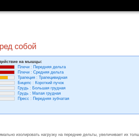
ред собой
действие на мышцы:
Плечи
:
Передняя дельта
Плечи
:
Средняя дельта
Трапеция
:
Трапецивидная
Бицепс
:
Короткий пучок
Грудь
:
Большая грудная
Грудь
:
Малая грудная
Пресс
:
Передняя зубчатая
мально изолировать нагрузку на передние дельты, увеличивает их толщ