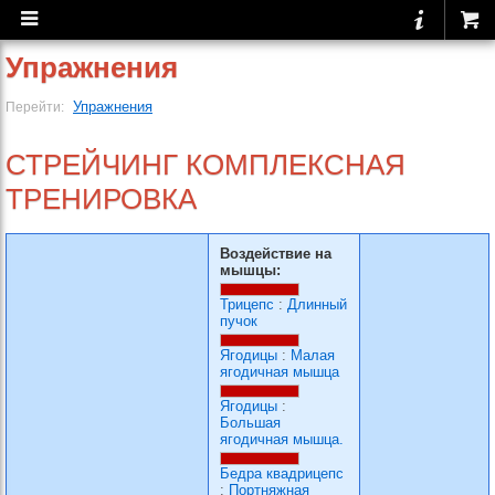
Упражнения
Упражнения
Перейти:
СТРЕЙЧИНГ КОМПЛЕКСНАЯ
ТРЕНИРОВКА
Воздействие на
мышцы:
Трицепс
:
Длинный
пучок
Ягодицы
:
Малая
ягодичная мышца
Ягодицы
:
Большая
ягодичная мышца.
Бедра квадрицепс
:
Портняжная