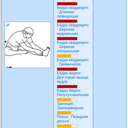
Бедра квадрицепс
:
Длинная
приводящая
Бедра квадрицепс
:
Широкая
медиальная
Бедра квадрицепс
:
Широкая
латеральная
Бедра квадрицепс
:
Гребенчатая
Бедра бицепс
:
Двуглавая мышца
бедра
Бедра бицепс
:
Полусухожильная
Трапеция
:
Трапецивидная
Плечи
:
Передняя
дельта