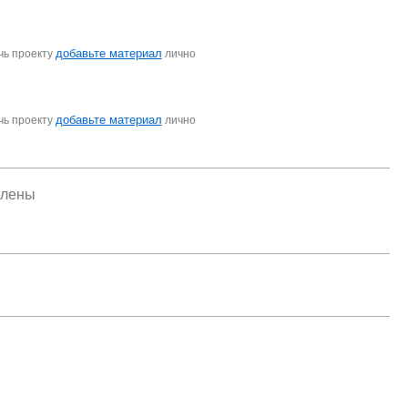
добавьте материал
чь проекту
лично
добавьте материал
чь проекту
лично
елены