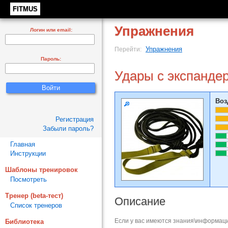
FITMUS
Упражнения
Логин или email:
Упражнения
Перейти:
Пароль:
Удары с экспанде
Воз
Регистрация
Забыли пароль?
Главная
Инструкции
Шаблоны тренировок
Посмотреть
Тренер (beta-тест)
Описание
Список тренеров
Если у вас имеются знания\информаци
Библиотека