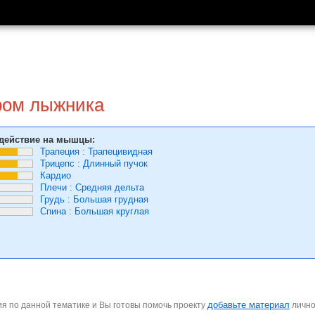
ром лыжника
действие на мышцы:
Трапеция
:
Трапецивидная
Трицепс
:
Длинный пучок
Кардио
Плечи
:
Средняя дельта
Грудь
:
Большая грудная
Спина
:
Большая круглая
добавьте материал
я по данной тематике и Вы готовы помочь проекту
личн