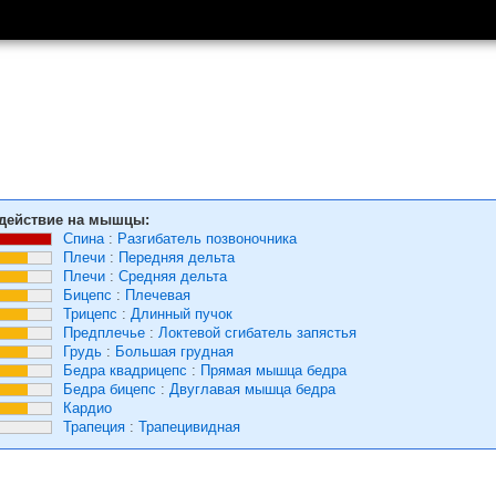
действие на мышцы:
Спина
:
Разгибатель позвоночника
Плечи
:
Передняя дельта
Плечи
:
Средняя дельта
Бицепс
:
Плечевая
Трицепс
:
Длинный пучок
Предплечье
:
Локтевой сгибатель запястья
Грудь
:
Большая грудная
Бедра квадрицепс
:
Прямая мышца бедра
Бедра бицепс
:
Двуглавая мышца бедра
Кардио
Трапеция
:
Трапецивидная