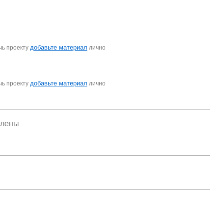
добавьте материал
чь проекту
лично
добавьте материал
чь проекту
лично
елены