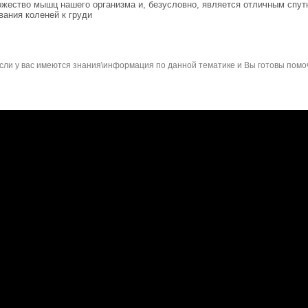
ожество мышц нашего организма и, безусловно, является отличным спутни
вания коленей к груди
сли у вас имеются знания\информация по данной тематике и Вы готовы помо