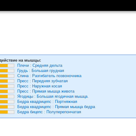
действие на мышцы:
Плечи
:
Средняя дельта
Грудь
:
Большая грудная
Спина
:
Разгибатель позвоночника
Пресс
:
Передняя зубчатая
Пресс
:
Наружная косая
Пресс
:
Прямая мышца живота
Ягодицы
:
Большая ягодичная мышца.
Бедра квадрицепс
:
Портняжная
Бедра квадрицепс
:
Прямая мышца бедра
Бедра бицепс
:
Полуперепончатая