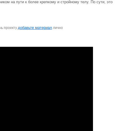
ком на пути к более крепкому и стройному телу. По сути, это
добавьте материал
чь проекту
лично