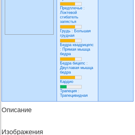
Предплечье
:
Локтевой
сгибатель
запястья
Грудь
:
Большая
грудная
Бедра квадрицепс
:
Прямая мышца
бедра
Бедра бицепс
:
Двуглавая мышца
бедра
Кардио
Трапеция
:
Трапецивидная
Описание
Изображения