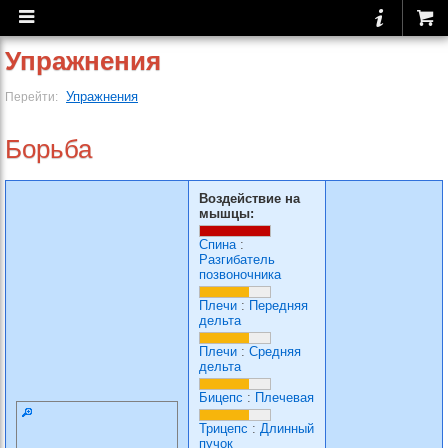
Упражнения
Упражнения
Перейти:
Борьба
Воздействие на
мышцы:
Спина
:
Разгибатель
позвоночника
Плечи
:
Передняя
дельта
Плечи
:
Средняя
дельта
Бицепс
:
Плечевая
Трицепс
:
Длинный
пучок