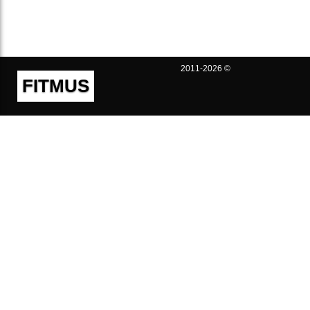
2011-2026 ©
FITMUS
Полезно
Контакты
Пользовательское соглашение
Политика конфиденциальности
Техническая поддержка
Публичная оферта
Предложения и жалобы
support@fitmus.com
Проект
Инструкции
Для разработчиков
FAQ (Вопросы и Ответы)