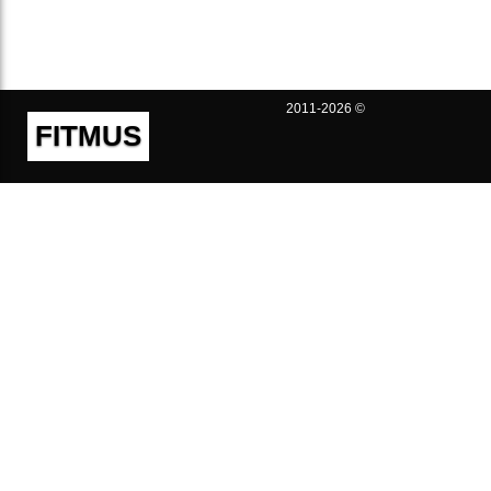
2011-2026 ©
FITMUS
Полезно
Контакты
Пользовательское соглашение
Политика конфиденциальности
Техническая поддержка
Публичная оферта
Предложения и жалобы
support@fitmus.com
Проект
Инструкции
Для разработчиков
FAQ (Вопросы и Ответы)