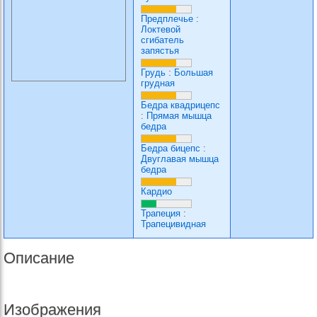
Предплечье
:
Локтевой
сгибатель
запястья
Грудь
:
Большая
грудная
Бедра квадрицепс
:
Прямая мышца
бедра
Бедра бицепс
:
Двуглавая мышца
бедра
Кардио
Трапеция
:
Трапецивидная
Описание
Изображения