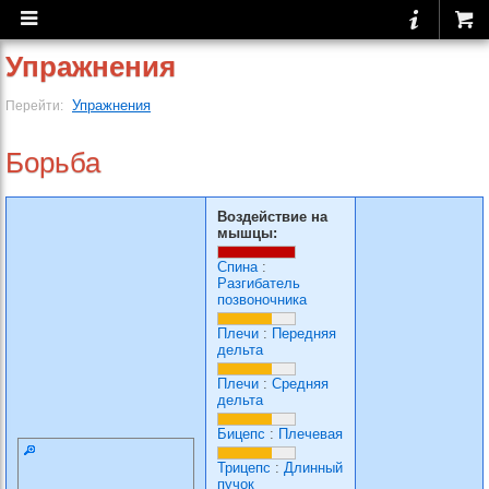
Упражнения
Упражнения
Перейти:
Борьба
Воздействие на
мышцы:
Спина
:
Разгибатель
позвоночника
Плечи
:
Передняя
дельта
Плечи
:
Средняя
дельта
Бицепс
:
Плечевая
Трицепс
:
Длинный
пучок