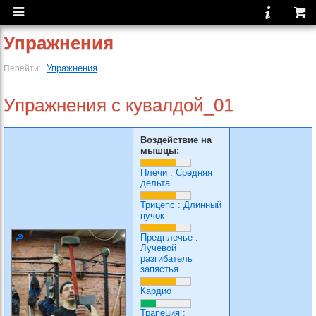
Упражнения
Упражнения
Перейти:
Упражнения с кувалдой_01
Воздействие на
мышцы:
Плечи
:
Средняя
дельта
Трицепс
:
Длинный
пучок
Предплечье
:
Лучевой
разгибатель
запястья
Кардио
Трапеция
: