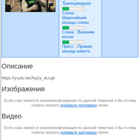
Трапецивидная
Спина
:
Широчайшие
мышцы спины
Спина
:
Внешние
косые
Пресс
:
Прямая
мышца живота
Описание
https://youtu.be/Aej1y_eLcg4
Изображения
Если у вас имеются знания\информация по данной тематике и Вы готовы
добавьте материал
помочь проекту
лично
Видео
Если у вас имеются знания\информация по данной тематике и Вы готовы
добавьте материал
помочь проекту
лично