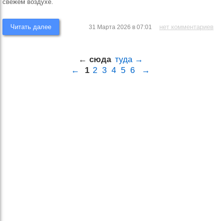
свежем воздухе.
Читать далее
нет комментариев
31 Марта 2026 в 07:01
← сюда
туда →
←
1
2
3
4
5
6
→