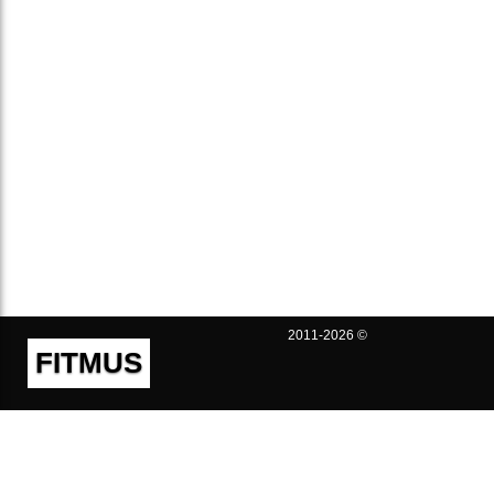
2011-2026 ©
FITMUS
Полезно
Контакты
Пользовательское соглашение
Политика конфиденциальности
Техническая поддержка