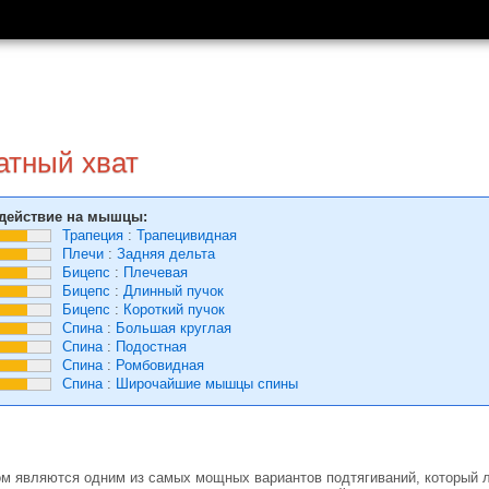
атный хват
действие на мышцы:
Трапеция
:
Трапецивидная
Плечи
:
Задняя дельта
Бицепс
:
Плечевая
Бицепс
:
Длинный пучок
Бицепс
:
Короткий пучок
Спина
:
Большая круглая
Спина
:
Подостная
Спина
:
Ромбовидная
Спина
:
Широчайшие мышцы спины
ом являются одним из самых мощных вариантов подтягиваний, который л