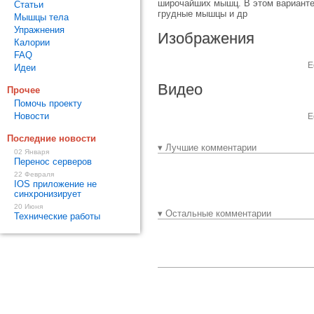
широчайших мышц. В этом варианте 
Статьи
грудные мышцы и др
Мышцы тела
Упражнения
Изображения
Калории
FAQ
Е
Идеи
Видео
Прочее
Помочь проекту
Новости
Е
Последние новости
▾ Лучшие комментарии
02 Января
Перенос серверов
22 Февраля
IOS приложение не
синхронизирует
20 Июня
▾ Остальные комментарии
Технические работы