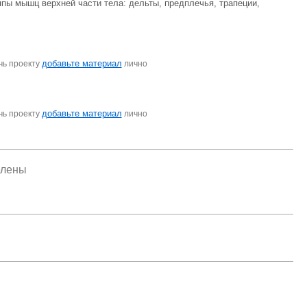
пы мышц верхней части тела: дельты, предплечья, трапеции,
добавьте материал
чь проекту
лично
добавьте материал
чь проекту
лично
елены