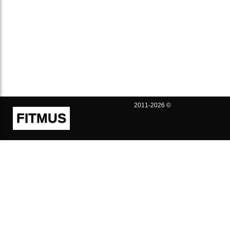
2011-2026 ©
FITMUS
Полезно
Контакты
Пользовательское соглашение
Политика конфиденциальности
Техническая поддержка
Публичная оферта
Предложения и жалобы
support@fitmus.com
Проект