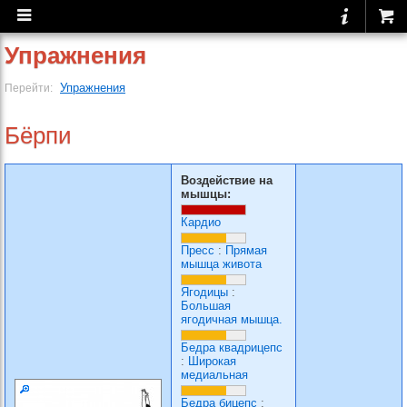
Упражнения
Упражнения
Перейти:
Бёрпи
Воздействие на
мышцы:
Кардио
Пресс
:
Прямая
мышца живота
Ягодицы
:
Большая
ягодичная мышца.
Бедра квадрицепс
:
Широкая
медиальная
Бедра бицепс
: