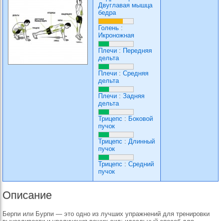
Двуглавая мышца
бедра
Голень
:
Икроножная
Плечи
:
Передняя
дельта
Плечи
:
Средняя
дельта
Плечи
:
Задняя
дельта
Трицепс
:
Боковой
пучок
Трицепс
:
Длинный
пучок
Трицепс
:
Средний
пучок
Описание
Берпи или Бурпи — это одно из лучших упражнений для тренировки