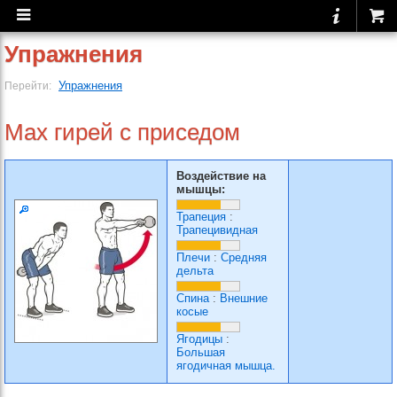
Упражнения
Упражнения
Перейти:
Мах гирей с приседом
Воздействие на
мышцы:
Трапеция
:
Трапецивидная
Плечи
:
Средняя
дельта
Спина
:
Внешние
косые
Ягодицы
:
Большая
ягодичная мышца.