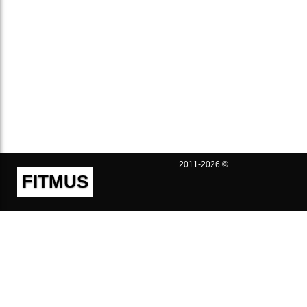
2011-2026 ©
FITMUS
Полезно
Контакты
Пользовательское соглашение
Политика конфиденциальности
Техническая поддержка
Публичная оферта
Предложения и жалобы
support@fitmus.com