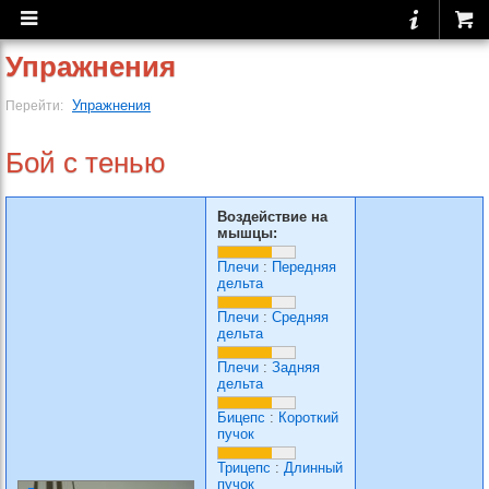
Упражнения
Упражнения
Перейти:
Бой с тенью
Воздействие на
мышцы:
Плечи
:
Передняя
дельта
Плечи
:
Средняя
дельта
Плечи
:
Задняя
дельта
Бицепс
:
Короткий
пучок
Трицепс
:
Длинный
пучок