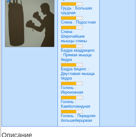
Грудь
:
Большая
грудная
Спина
:
Подостная
Спина
:
Широчайшие
мышцы спины
Бедра квадрицепс
:
Прямая мышца
бедра
Бедра бицепс
:
Двуглавая мышца
бедра
Голень
:
Икроножная
Голень
:
Камболовидная
Голень
:
Передняя
большеберцовая
Описание