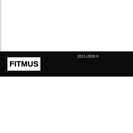
2011-2026 ©
FITMUS
Полезно
Контакты
Пользовательское соглашение
Политика конфиденциальности
Техническая поддержка
Публичная оферта
Предложения и жалобы
support@fitmus.com
Проект