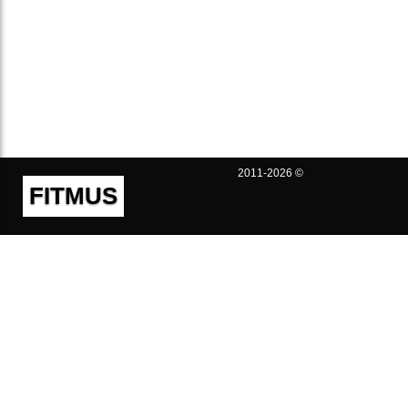
2011-2026 ©
FITMUS
Полезно
Контакты
Пользовательское соглашение
Политика конфиденциальности
Техническая поддержка
Публичная оферта
Предложения и жалобы
support@fitmus.com
Проект