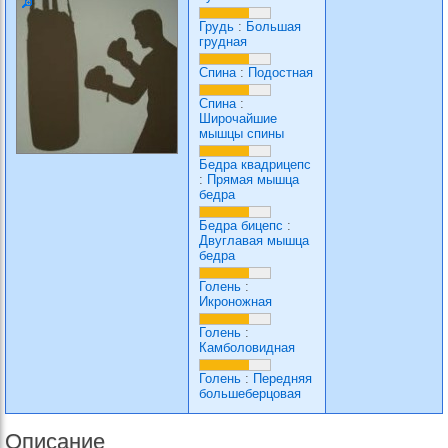
Грудь
:
Большая
грудная
Спина
:
Подостная
Спина
:
Широчайшие
мышцы спины
Бедра квадрицепс
:
Прямая мышца
бедра
Бедра бицепс
:
Двуглавая мышца
бедра
Голень
:
Икроножная
Голень
:
Камболовидная
Голень
:
Передняя
большеберцовая
Описание