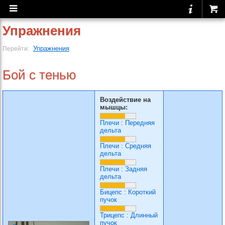
Упражнения
Упражнения
Перейти:
Бой с тенью
Воздействие на
мышцы:
Плечи
:
Передняя
дельта
Плечи
:
Средняя
дельта
Плечи
:
Задняя
дельта
Бицепс
:
Короткий
пучок
Трицепс
:
Длинный
пучок