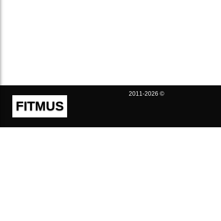
2011-2026 ©
FITMUS
Полезно
Контакты
Пользовательское соглашение
Политика конфиденциальности
Техническая поддержка
Публичная оферта
Предложения и жалобы
support@fitmus.com
Проект