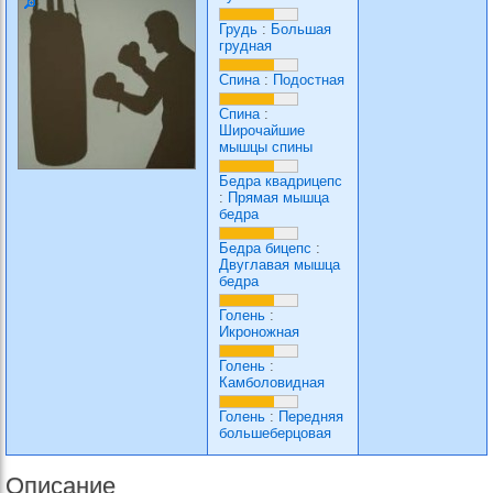
Грудь
:
Большая
грудная
Спина
:
Подостная
Спина
:
Широчайшие
мышцы спины
Бедра квадрицепс
:
Прямая мышца
бедра
Бедра бицепс
:
Двуглавая мышца
бедра
Голень
:
Икроножная
Голень
:
Камболовидная
Голень
:
Передняя
большеберцовая
Описание