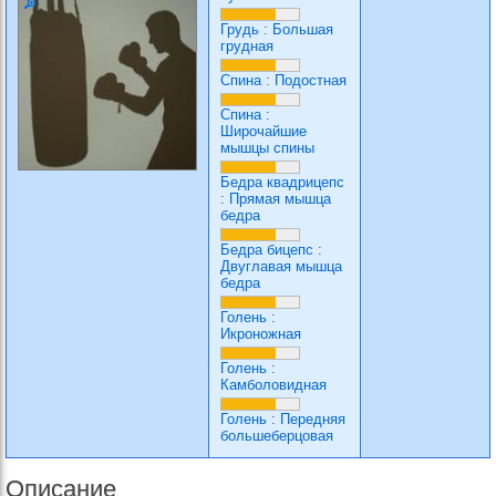
Грудь
:
Большая
грудная
Спина
:
Подостная
Спина
:
Широчайшие
мышцы спины
Бедра квадрицепс
:
Прямая мышца
бедра
Бедра бицепс
:
Двуглавая мышца
бедра
Голень
:
Икроножная
Голень
:
Камболовидная
Голень
:
Передняя
большеберцовая
Описание