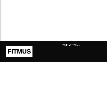
2011-2026 ©
FITMUS
Полезно
Контакты
Пользовательское соглашение
Политика конфиденциальности
Техническая поддержка
Публичная оферта
Предложения и жалобы
support@fitmus.com
Проект