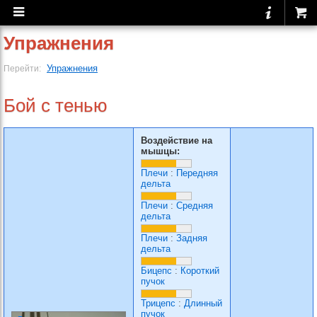
Упражнения
Упражнения
Перейти:
Бой с тенью
Воздействие на
мышцы:
Плечи
:
Передняя
дельта
Плечи
:
Средняя
дельта
Плечи
:
Задняя
дельта
Бицепс
:
Короткий
пучок
Трицепс
:
Длинный
пучок