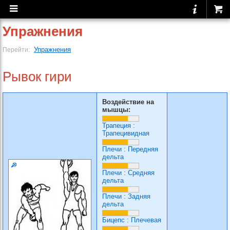
Упражнения
Упражнения
Перейти:
Рывок гири
Воздействие на
мышцы:
Трапеция
:
Трапецивидная
Плечи
:
Передняя
дельта
Плечи
:
Средняя
дельта
Плечи
:
Задняя
дельта
Бицепс
:
Плечевая