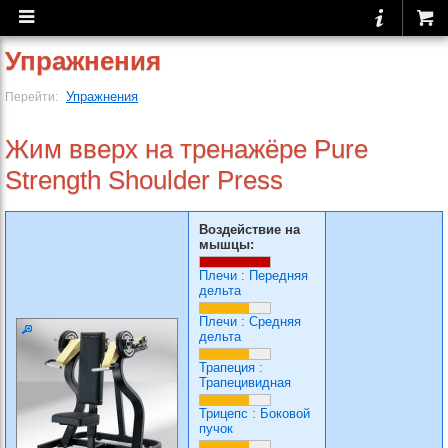
Упражнения
Упражнения
Перейти:
Жим вверх на тренажёре Pure
Strength Shoulder Press
Воздействие на
мышцы:
Плечи
:
Передняя
дельта
Плечи
:
Средняя
дельта
Трапеция
:
Трапецивидная
Трицепс
:
Боковой
пучок