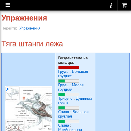
Упражнения
Упражнения
Перейти:
Тяга штанги лежа
Воздействие на
мышцы:
Грудь
:
Большая
грудная
Грудь
:
Малая
грудная
Трицепс
:
Длинный
пучок
Спина
:
Большая
круглая
Спина
:
Ромбовидная