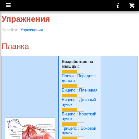
Упражнения
Упражнения
Перейти:
Планка
Воздействие на
мышцы:
Плечи
:
Передняя
дельта
Бицепс
:
Плечевая
Бицепс
:
Длинный
пучок
Бицепс
:
Короткий
пучок
Трицепс
:
Боковой
пучок