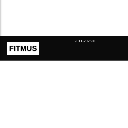
2011-2026 ©
FITMUS
Полезно
Контакты
Пользовательское соглашение
Политика конфиденциальности
Техническая поддержка
Публичная оферта
Предложения и жалобы
support@fitmus.com
Проект
Инструкции
Для разработчиков