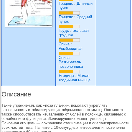
Трицепс
:
Длинный
пучок
Трицепс
:
Средний
пучок
Грудь
:
Большая
грудная
Спина
:
Ромбовидная
Спина
:
Разгибатель
позвоночника
Ягодицы
:
Малая
ягодичная мышца
Описание
Такие упражнения, как «поза планки», помогают укреплять
выносливость стабилизирующих абдоминальных мышц. Оно может
также способствовать избавлению от болей в пояснице, связанных с
ослаблением функции стабилизирующих мышц туловища.
Основная его цель — сохранение стабилизации и сбалансированности
всех частей тела. Начните с 10-секундных интервалов и постепенно
переходите к 60-секундным.