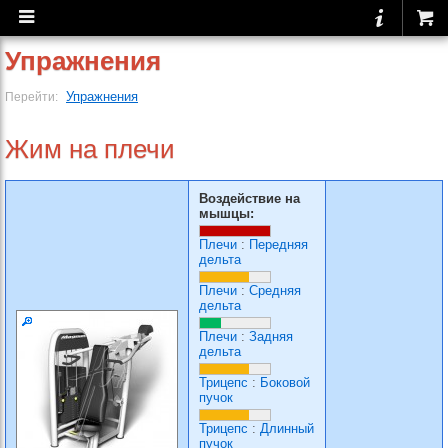
Упражнения
Упражнения
Перейти:
Жим на плечи
Воздействие на
мышцы:
Плечи
:
Передняя
дельта
Плечи
:
Средняя
дельта
Плечи
:
Задняя
дельта
Трицепс
:
Боковой
пучок
Трицепс
:
Длинный
пучок